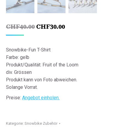
Ursprünglicher
Aktueller
CHF
40.00
CHF
30.00
Preis
Preis
war:
ist:
Snowbike-Fun T-Shirt
CHF40.00
CHF30.00.
Farbe: gelb
Produkt/Qualität: Fruit of the Loom
div. Grössen
Produkt kann von Foto abweichen.
Solange Vorrat.
Preise:
Angebot einholen.
Kategorie:
Snowbike Zubehör