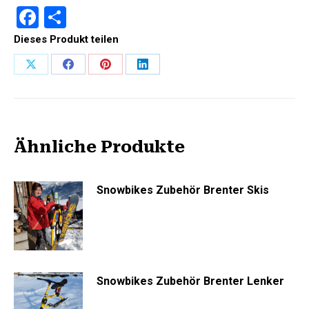
Facebook
Teilen
Dieses Produkt teilen
Share
Share
Share
Share
on
on
on
on
X
Facebook
Pinterest
LinkedIn
Ähnliche Produkte
Snowbikes Zubehör Brenter Skis
Snowbikes Zubehör Brenter Lenker