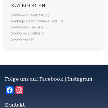
KATEGORIEN
Snowbike Ersatzteile
(2)
Package Deal Snowbike Sets
(0)
Snowbike Fuss-Skis
(6)
Snowbike Zubehör
(4)
Snowbikes
(14)
Folge uns auf Facebook | Instagram
Facebook
Instagram
Kontakt