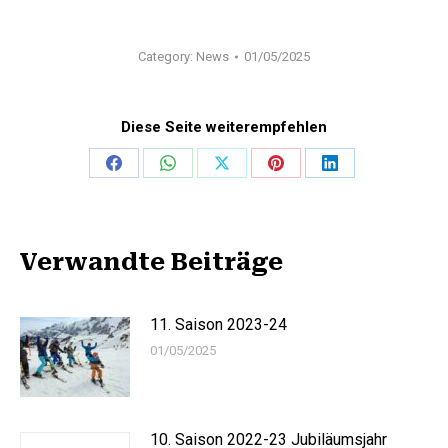
Category:
News
01/05/2025
Diese Seite weiterempfehlen
Share
Share
Share
Share
Share
on
on
on
on
on
Facebook
WhatsApp
X
Pinterest
LinkedIn
Verwandte Beiträge
11. Saison 2023-24
01/05/2025
10. Saison 2022-23 Jubiläumsjahr