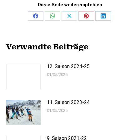
Diese Seite weiterempfehlen
Share
Share
Share
Share
Share
on
on
on
on
on
Facebook
WhatsApp
X
Pinterest
LinkedIn
Verwandte Beiträge
12. Saison 2024-25
01/05/2025
11. Saison 2023-24
01/05/2025
9. Saison 2021-22