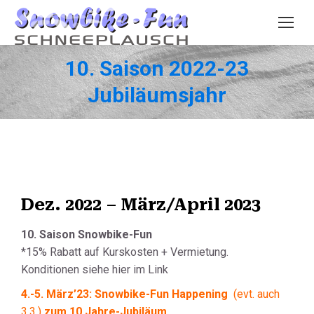
10. Saison 2022-23
Jubiläumsjahr
Dez. 2022 – März/April 2023
10. Saison Snowbike-Fun
*15% Rabatt auf Kurskosten + Vermietung.
Konditionen siehe hier im Link
4.-5. März’23: Snowbike-Fun Happening
(evt. auch
3.3.)
zum 10 Jahre-Jubiläum