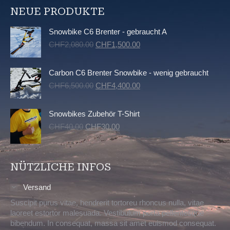
NEUE PRODUKTE
Snowbike C6 Brenter - gebraucht A
Ursprünglicher
Aktueller
CHF
2,080.00
CHF
1,500.00
Preis
Preis
war:
ist:
Carbon C6 Brenter Snowbike - wenig gebraucht
CHF2,080.00
CHF1,500.00.
Ursprünglicher
Aktueller
CHF
6,500.00
CHF
4,400.00
Preis
Preis
war:
ist:
Snowbikes Zubehör T-Shirt
CHF6,500.00
CHF4,400.00.
Ursprünglicher
Aktueller
CHF
40.00
CHF
30.00
Preis
Preis
war:
ist:
CHF40.00
CHF30.00.
NÜTZLICHE INFOS
Versand
Suscipit purus vitae, hendrerit tortoreu rhoncus nulla, vitae
laoreet estortor malesuada. Vestibulum porta pellentesque
bibendum. In consequat, massa sit amet euismod consequat.