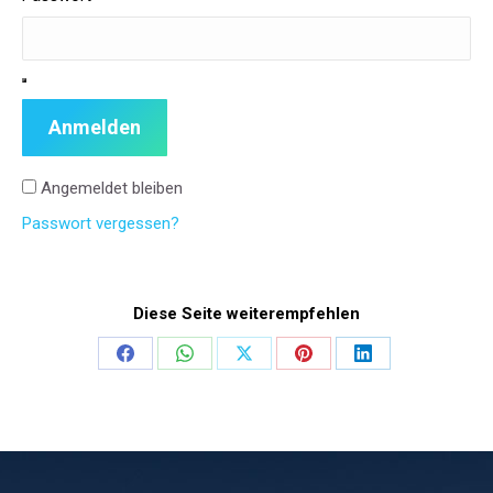
Anmelden
Angemeldet bleiben
Passwort vergessen?
Diese Seite weiterempfehlen
Share
Share
Share
Share
Share
on
on
on
on
on
Facebook
WhatsApp
X
Pinterest
LinkedIn