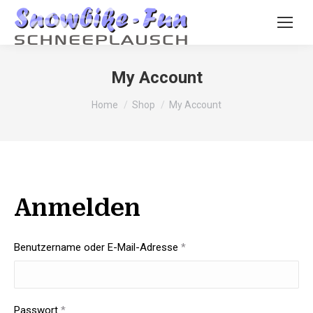
My Account
You are here:
Home
Shop
My Account
Anmelden
Erforderlich
Benutzername oder E-Mail-Adresse
*
Erforderlich
Passwort
*